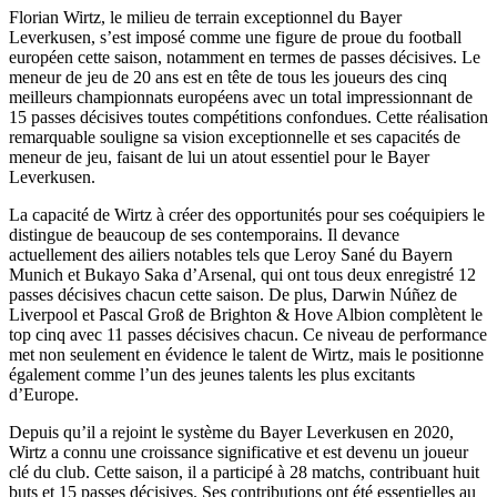
Florian Wirtz, le milieu de terrain exceptionnel du Bayer
Leverkusen, s’est imposé comme une figure de proue du football
européen cette saison, notamment en termes de passes décisives. Le
meneur de jeu de 20 ans est en tête de tous les joueurs des cinq
meilleurs championnats européens avec un total impressionnant de
15 passes décisives toutes compétitions confondues. Cette réalisation
remarquable souligne sa vision exceptionnelle et ses capacités de
meneur de jeu, faisant de lui un atout essentiel pour le Bayer
Leverkusen.
La capacité de Wirtz à créer des opportunités pour ses coéquipiers le
distingue de beaucoup de ses contemporains. Il devance
actuellement des ailiers notables tels que Leroy Sané du Bayern
Munich et Bukayo Saka d’Arsenal, qui ont tous deux enregistré 12
passes décisives chacun cette saison. De plus, Darwin Núñez de
Liverpool et Pascal Groß de Brighton & Hove Albion complètent le
top cinq avec 11 passes décisives chacun. Ce niveau de performance
met non seulement en évidence le talent de Wirtz, mais le positionne
également comme l’un des jeunes talents les plus excitants
d’Europe.
Depuis qu’il a rejoint le système du Bayer Leverkusen en 2020,
Wirtz a connu une croissance significative et est devenu un joueur
clé du club. Cette saison, il a participé à 28 matchs, contribuant huit
buts et 15 passes décisives. Ses contributions ont été essentielles au