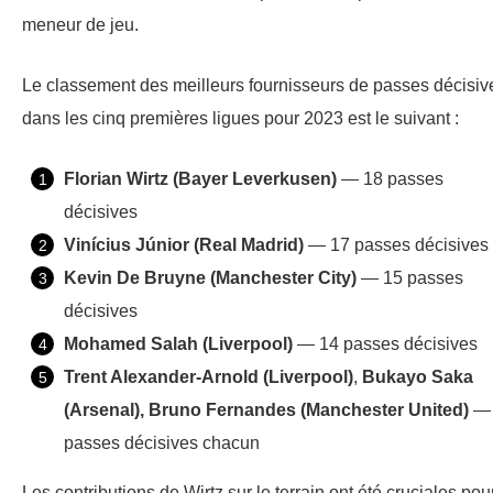
meneur de jeu.
Le classement des meilleurs fournisseurs de passes décisiv
dans les cinq premières ligues pour 2023 est le suivant :
Florian Wirtz (Bayer Leverkusen)
— 18 passes
décisives
Vinícius Júnior (Real Madrid)
— 17 passes décisives
Kevin De Bruyne (Manchester City)
— 15 passes
décisives
Mohamed Salah (Liverpool)
— 14 passes décisives
Trent Alexander-Arnold (Liverpool)
,
Bukayo Saka
(Arsenal),
Bruno Fernandes (Manchester United)
— 
passes décisives chacun
Les contributions de Wirtz sur le terrain ont été cruciales pour